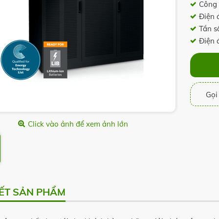
Công 
Điện 
Tần s
Điện 
Gọi 
Click vào ảnh để xem ảnh lớn
IẾT SẢN PHẨM