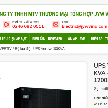
NG TY TNHH MTV THƯƠNG MẠI TỔNG HỢP JYW 
Hotline (Call center)
Email
0246 682 0511
Electric@jywvina.com
Ù TRỪ ĐIỆN ÁP SỤT
BIẾN TẦN - INVERTER
ỔN ÁP - AVR
BIẾN ÁP -
 VERTIV
Bộ lưu điện UPS Vertiv>100KVA~
UPS 
KVA 
120
Gọi hotl
Đặc điể
Hệ số