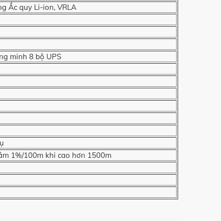
ng Ắc quy Li-ion, VRLA
ông minh 8 bộ UPS
tụ
iảm 1%/100m khi cao hơn 1500m