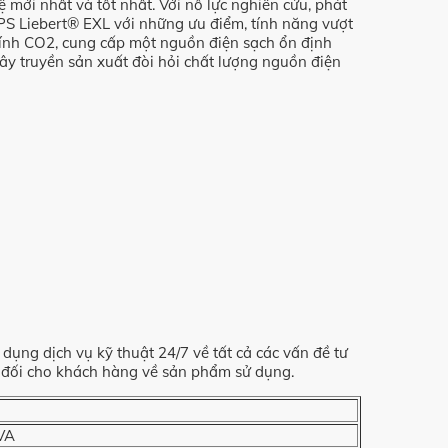
mới nhất và tốt nhất. Với nỗ lực nghiên cứu, phát
S Liebert® EXL với những ưu điểm, tính năng vượt
 kính CO2, cung cấp một nguồn điện sạch ổn định
y truyền sản xuất đòi hỏi chất lượng nguồn điện
ng dịch vụ kỹ thuật 24/7 về tất cả các vấn đề tư
t đối cho khách hàng về sản phẩm sử dụng.
VA