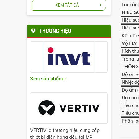
Loại ắc
XEM TẤT CẢ
HIỆU S
Hiệu su
Hiệu su
THƯƠNG HIỆU
Kết nối
VẬT LÝ
Kích t
Trọng l
THÔNG
Độ ồn v
Xem sản phẩm
Nhiệt đ
Độ ẩm 
Độ cao 
Tiêu ch
Tiêu ch
Phân lo
VERTIV là thương hiệu cung cấp
thiết bị điện hàng đầu tại Mỹ