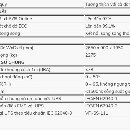
 quy
Tương thích với cả dò
UẤT
ất chế độ Online
Lên đến 97%
ất chế độ ECO
Lên đến 99.1%
 song song
Kết nối song song th
hước WxDxH (mm)
2650 x 900 x 1950
ượng (kg)
2275
 SỐ CHUNG
ới khoảng cách 1m (dBA)
<78
ộ hoạt động (oC)
0 ~ 50*
(%RH)
0 ~ 95, không ngưng 
(m)
<1500m; công suất g
uẩn chung và an toàn với UPS
IEC/EN 62040-1
uẩn điện EMC với UPS
IEC/EN 62040-2
ại UPS theo tiêu chuẩn IEC 62040-3
VFI-SS-111