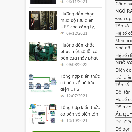
03/11/2021
Công su
NGÕ R
Hướng dẫn chọn
Điện áp
mua bộ lưu điện
Tần số 
UPS cho công ty,
Hệ số c
doanh nghiệp
06/12/2021
Méo hài
Hướng dẫn khắc
Khả năn
phục một số lỗi cơ
Hệ số đ
bản của máy phát
NGÕ V
điện công nghiệp
09/06/2023
Điện áp
Tổng hợp kiến thức
Dải điệ
cơ bản về bộ lưu
Tần số 
điện UPS
Dãi tần
12/07/2021
Hệ số c
Độ méo 
Tổng hợp kiến thức
cơ bản về biến tần
ẮC QU
13/10/2021
Dải điệ
Độ gợn