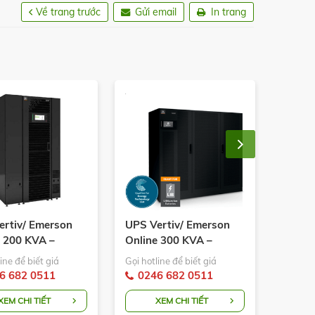
Về trang trước
Gửi email
In trang
ertiv/ Emerson
UPS Vertiv/ Emerson
UPS V
e 200 KVA –
Online 300 KVA –
Onlin
 Liebert EXM
Model: Liebert EXL S1
Model:
ine để biết giá
Gọi hotline để biết giá
Gọi hotl
VA
300KVA
400K
6 682 0511
0246 682 0511
024
XEM CHI TIẾT
XEM CHI TIẾT