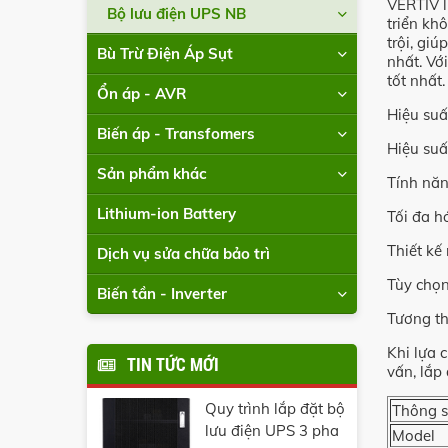
VERTIV l
Bộ lưu điện UPS NB
triển kh
trội, gi
Bù Trừ Điện Áp Sụt
nhất. Vớ
tốt nhất
Ổn áp - AVR
Hiệu suấ
Biến áp - Transfomers
Hiệu suấ
Sản phẩm khác
Tính năn
Lithium-ion Battery
Tối đa h
Thiết kế
Dịch vụ sửa chữa bảo trì
Tùy chọn
Biến tần - Inverter
Tương th
Khi lựa 
TIN TỨC MỚI
vấn, lắp
Quy trình lắp đặt bộ
Thông s
lưu điện UPS 3 pha
Model