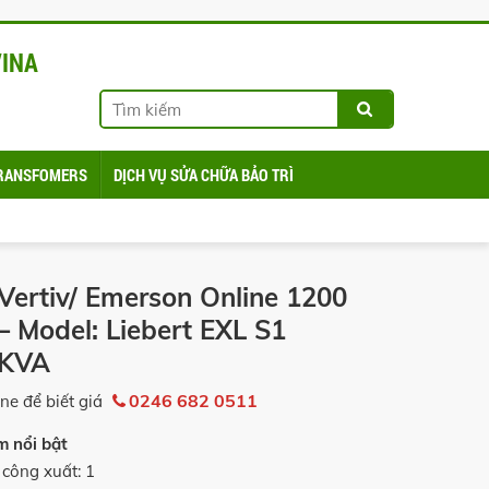
VINA
 TRANSFOMERS
DỊCH VỤ SỬA CHỮA BẢO TRÌ
Vertiv/ Emerson Online 1200
– Model: Liebert EXL S1
0KVA
0246 682 0511
ine để biết giá
m nổi bật
 công xuất: 1