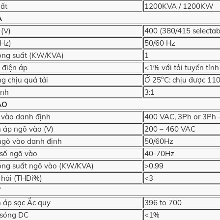
ất
1200KVA / 1200KW
A
 (V)
400 (380/415 selectab
(Hz)
50/60 Hz
ông suất (KW/KVA)
1
 điện áp
<1% với tải tuyến tí
g chịu quá tải
Ở 25°C: chịu được 11
ỉnh
3:1
ÀO
 vào danh định
400 VAC, 3Ph or 3Ph 
n áp ngõ vào (V)
200 – 460 VAC
ngõ vào danh định
50/60Hz
 số ngõ vào
40-70Hz
ông suất ngõ vào (KW/KVA)
>0.99
hài (THDi%)
<3
Y
n áp sạc Ắc quy
396 to 700
 sóng DC
<1%