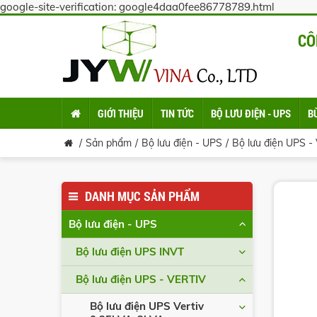
google-site-verification: google4daa0fee86778789.html
CÔ
GIỚI THIỆU
TIN TỨC
BỘ LƯU ĐIỆN - UPS
B
Sản phẩm
Bộ lưu điện - UPS
Bộ lưu điện UPS -
DANH MỤC SẢN PHẨM
Bộ lưu điện - UPS
Bộ lưu điện UPS INVT
Bộ lưu điện UPS - VERTIV
Bộ lưu điện UPS Vertiv