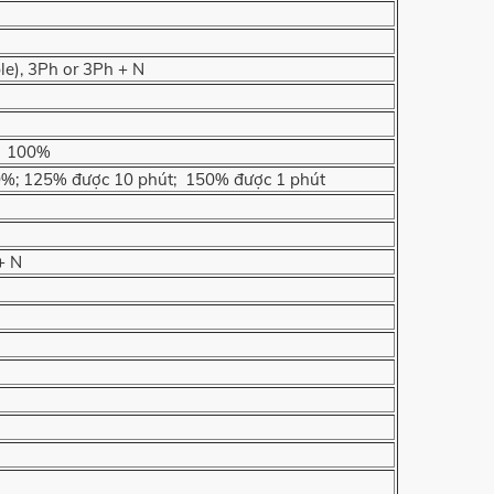
le), 3Ph or 3Ph + N
nh 100%
0%; 125% được 10 phút; 150% được 1 phút
+ N