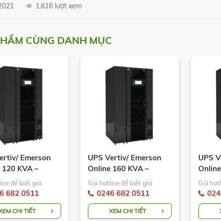
2021
1.616 lượt xem
PHẨM CÙNG DANH MỤC
ertiv/ Emerson
UPS Vertiv/ Emerson
UPS V
e 120 KVA –
Online 160 KVA –
Onlin
 Liebert EXM
Model: Liebert EXM
Model:
ine để biết giá
Gọi hotline để biết giá
Gọi hotl
VA
160KVA
200K
6 682 0511
0246 682 0511
024
XEM CHI TIẾT
XEM CHI TIẾT