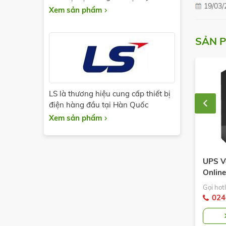
19/03/
Xem sản phẩm
SẢN 
LS là thương hiệu cung cấp thiết bị
điện hàng đầu tại Hàn Quốc
Xem sản phẩm
ertiv/ Emerson
UPS Vertiv/ Emerson
UPS V
e 600 KVA –
Online 1000 KVA –
Onlin
 Liebert EXL S1
Model: Liebert EXL S1
Model:
ine để biết giá
Gọi hotline để biết giá
Gọi hotl
VA
1000KVA
120K
6 682 0511
0246 682 0511
024
XEM CHI TIẾT
XEM CHI TIẾT