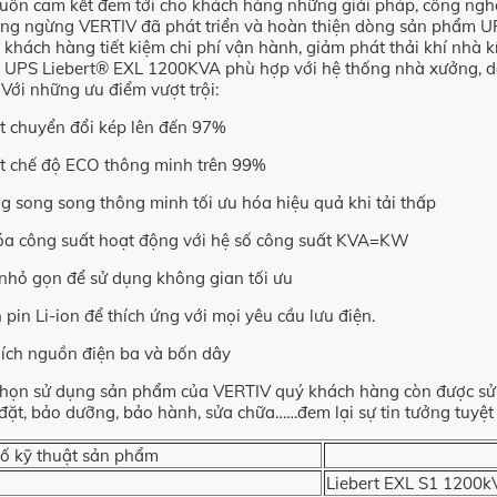
uôn cam kết đem tới cho khách hàng những giải pháp, công nghệ 
ông ngừng VERTIV đã phát triển và hoàn thiện dòng sản phẩm UP
úp khách hàng tiết kiệm chi phí vận hành, giảm phát thải khí nhà
i UPS Liebert® EXL 1200KVA phù hợp với hệ thống nhà xưởng, dâ
. Với những ưu điểm vượt trội:
t chuyển đổi kép lên đến 97%
t chế độ ECO thông minh trên 99%
g song song thông minh tối ưu hóa hiệu quả khi tải thấp
óa công suất hoạt động với hệ số công suất KVA=KW
 nhỏ gọn để sử dụng không gian tối ưu
 pin Li-ion để thích ứng với mọi yêu cầu lưu điện.
ích nguồn điện ba và bốn dây
chọn sử dụng sản phẩm của VERTIV quý khách hàng còn được sử dụ
 đặt, bảo dưỡng, bảo hành, sửa chữa……đem lại sự tin tưởng tuyệ
ố kỹ thuật sản phẩm
Liebert EXL S1 1200k