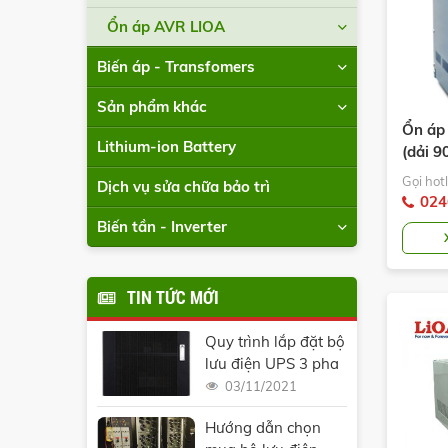
Ổn áp AVR LIOA
Biến áp - Transfomers
Sản phẩm khác
Ổn áp
Lithium-ion Battery
(dải 
ST.XX
Gọi hotl
Dịch vụ sửa chữa bảo trì
024
Biến tần - Inverter
TIN TỨC MỚI
Quy trình lắp đặt bộ
lưu điện UPS 3 pha
03/11/2021
Hướng dẫn chọn