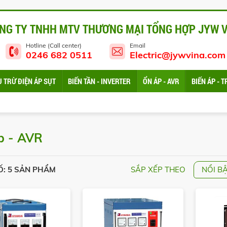
NG TY TNHH MTV THƯƠNG MẠI TỔNG HỢP JYW 
Hotline (Call center)
Email
0246 682 0511
Electric@jywvina.com
Ù TRỪ ĐIỆN ÁP SỤT
BIẾN TẦN - INVERTER
ỔN ÁP - AVR
BIẾN ÁP -
p - AVR
Ố: 5 SẢN PHẨM
SẮP XẾP THEO
NỔI B