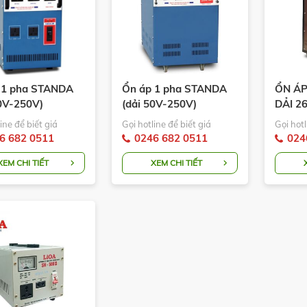
 1 pha STANDA
Ổn áp 1 pha STANDA
ỔN ÁP
90V-250V)
(dải 50V-250V)
DẢI 2
XX-DR
ST.XXXX-DR-I
XXX-3
ine để biết giá
Gọi hotline để biết giá
Gọi hotl
6 682 0511
0246 682 0511
024
XEM CHI TIẾT
XEM CHI TIẾT