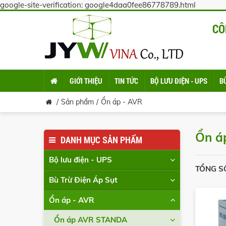
google-site-verification: google4daa0fee86778789.html
CÔ
GIỚI THIỆU
TIN TỨC
BỘ LƯU ĐIỆN - UPS
B
Sản phẩm
Ổn áp - AVR
Ổn á
DANH MỤC SẢN PHẨM
Bộ lưu điện - UPS
TỔNG S
Bù Trừ Điện Áp Sụt
Ổn áp - AVR
Ổn áp AVR STANDA