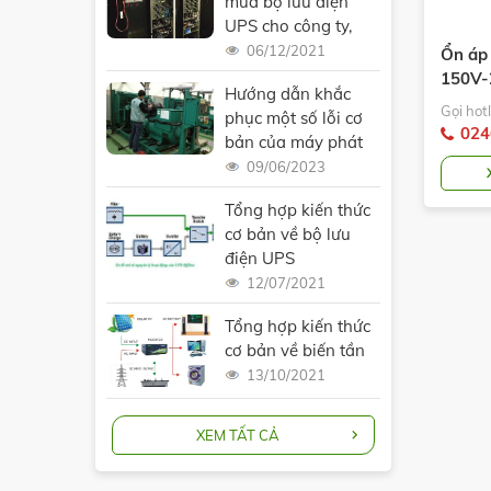
mua bộ lưu điện
UPS cho công ty,
doanh nghiệp
06/12/2021
Ổn áp 
150V-
Hướng dẫn khắc
Gọi hotl
phục một số lỗi cơ
024
bản của máy phát
điện công nghiệp
09/06/2023
Tổng hợp kiến thức
cơ bản về bộ lưu
điện UPS
12/07/2021
Tổng hợp kiến thức
cơ bản về biến tần
13/10/2021
XEM TẤT CẢ