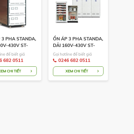
 3 PHA STANDA,
ỔN ÁP 3 PHA STANDA,
60V-430V ST-
DẢI 160V-430V ST-
F
XXX-3F-DR
ine để biết giá
Gọi hotline để biết giá
6 682 0511
0246 682 0511
XEM CHI TIẾT
XEM CHI TIẾT