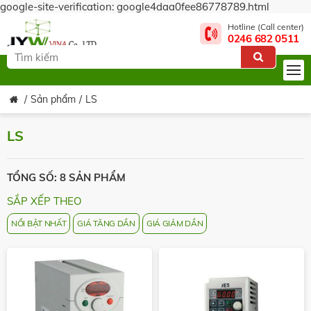
google-site-verification: google4daa0fee86778789.html
Hotline (Call center)
0246 682 0511
Sản phẩm
LS
LS
TỔNG SỐ: 8 SẢN PHẨM
SẮP XẾP THEO
NỔI BẬT NHẤT
GIÁ TĂNG DẦN
GIÁ GIẢM DẦN