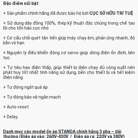
Đặc điểm nổi bật:
+ Sản phẩm chính hãng đã được bảo hộ bởi
CỤC SỞ HỮU TRÍ TUỆ
+ Sử dụng dây đồng 100%, thép kỹ thuật đặc chủng trong chế tạo
lõi cho tổn hảo cực nhỏ
+ Cơ cấu chổi quét tân tiến giúp máy chạy êm, phản ứng nhanh, độ
bền vô hạn
+ Nguyên lý điều khiển động cơ servo giúp dòng điện ổn định, liên
tục.
+ Tự tiêu hao điện thấp, giúp thiết bị điện chạy đủ công suất nên
phát huy tốt nhất tính năng sử dụng, bền cho thiết bị và tiết kiệm
điện năng.
+ Tự động ngắt quá áp.
+ Tự động bảo vệ ngắn mạch.
+ Auto-reset.
+ Delay.
Danh mục các model ổn áp STANDA chính hãng 3 pha – dải
thường (Điện áp vào: 260V-430V / Điện áp ra: 220V và 380V)