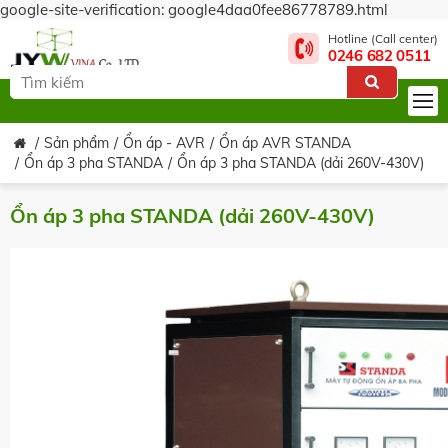
google-site-verification: google4daa0fee86778789.html
Hotline (Call center)
0246 682 0511
Sản phẩm
Ổn áp - AVR
Ổn áp AVR STANDA
Ổn áp 3 pha STANDA
Ổn áp 3 pha STANDA (dải 260V-430V)
Ổn áp 3 pha STANDA (dải 260V-430V)