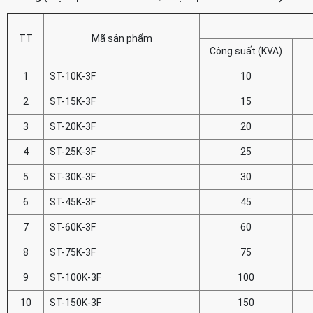
TT
Mã sản phẩm
Công suất (KVA)
1
ST-10K-3F
10
2
ST-15K-3F
15
3
ST-20K-3F
20
4
ST-25K-3F
25
5
ST-30K-3F
30
6
ST-45K-3F
45
7
ST-60K-3F
60
8
ST-75K-3F
75
9
ST-100K-3F
100
10
ST-150K-3F
150