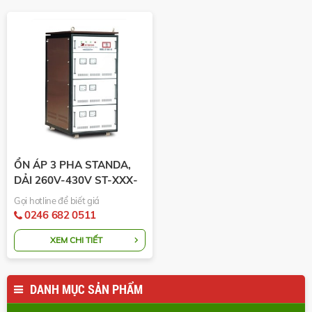
ỔN ÁP 3 PHA STANDA,
DẢI 260V-430V ST-XXX-
3F
Gọi hotline để biết giá
0246 682 0511
XEM CHI TIẾT
DANH MỤC SẢN PHẨM