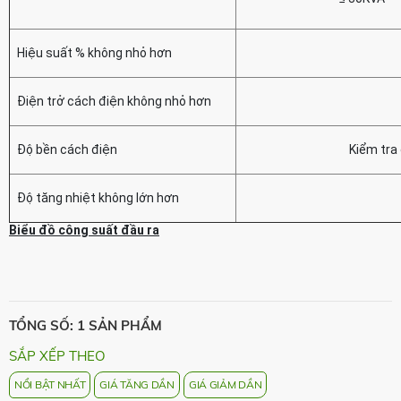
Hiệu suất % không nhỏ hơn
Điện trở cách điện không nhỏ hơn
Độ bền cách điện
Kiểm tra
Độ tăng nhiệt không lớn hơn
Biểu đồ công suất đầu ra
TỔNG SỐ: 1 SẢN PHẨM
SẮP XẾP THEO
NỔI BẬT NHẤT
GIÁ TĂNG DẦN
GIÁ GIẢM DẦN