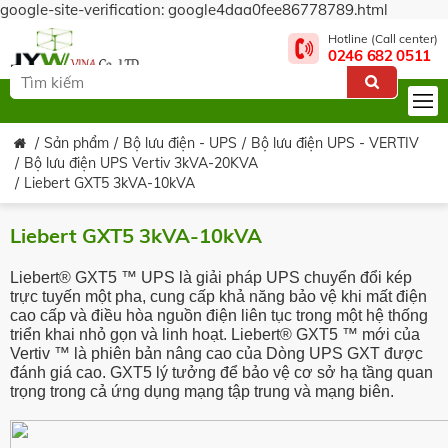
google-site-verification: google4daa0fee86778789.html
Hotline (Call center)
0246 682 0511
Sản phẩm
Bộ lưu điện - UPS
Bộ lưu điện UPS - VERTIV
Bộ lưu điện UPS Vertiv 3kVA-20KVA
Liebert GXT5 3kVA-10kVA
Liebert GXT5 3kVA-10kVA
Liebert® GXT5 ™ UPS là giải pháp UPS chuyển đổi kép
trực tuyến một pha, cung cấp khả năng bảo vệ khi mất điện
cao cấp và điều hòa nguồn điện liên tục trong một hệ thống
triển khai nhỏ gọn và linh hoạt. Liebert® GXT5 ™ mới của
Vertiv ™ là phiên bản nâng cao của Dòng UPS GXT được
đánh giá cao. GXT5 lý tưởng để bảo vệ cơ sở hạ tầng quan
trọng trong cả ứng dụng mạng tập trung và mạng biên.