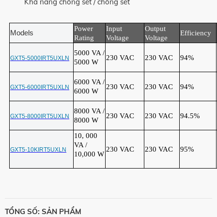
Khả năng chống sét / chống sét
Power
Input
Output
Models
Efficiency
Rating
Voltage
Voltage
5000 VA /
230 VAC
230 VAC
94%
GXT5-5000IRT5UXLN
5000 W
6000 VA /
230 VAC
230 VAC
94%
GXT5-6000IRT5UXLN
6000 W
8000 VA /
230 VAC
230 VAC
94.5%
GXT5-8000IRT5UXLN
8000 W
10, 000
VA /
230 VAC
230 VAC
95%
GXT5-10KIRT5UXLN
10,000 W
TỔNG SỐ: SẢN PHẨM