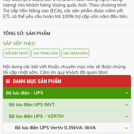
lượng) cho khách hàng Vương quốc Anh. Theo chương trình
Trợ cấp Vốn Nâng cao (ECA), các sản phẩm được niêm yết
ETL có thể yêu cầu hoàn trả 100% trợ cấp vốn năm đầu tiên.
TỔNG SỐ: SẢN PHẨM
SẮP XẾP THEO
NỔI BẬT NHẤT
GIÁ TĂNG DẦN
GIÁ GIẢM DẦN
Nội dung các bài viết thuộc chuyên mục này sẽ được chúng
tôi cập nhật sớm. Cảm ơn quý khách đã quan tâm!
DANH MỤC SẢN PHẨM
Bộ lưu điện - UPS
Bộ lưu điện UPS INVT
Bộ lưu điện UPS - VERTIV
Bộ lưu điện UPS Vertiv 0.35kVA-3kVA