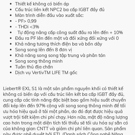
Thiết kế không có biến áp
Cấu trúc liên kết NPC2 ba cấp IGBT đầy đủ
Màn trình diễn đầu vào xuất sắc:
- PF> 0,99
- THDi <3%
Tự động nâng cấp công suất đầu ra lên đến + 10%
Đầu ra PF lên đến một và đối xứng đối xứng với 0
Khả năng tương thích điện ba và bốn dây
Song song lên đến 8 đơn vị
Khả năng song song tập trung và phân tán
Song song thông minh
Tuân thủ địa chấn
Dịch vụ VertivTM LIFE TM gốc
Liebert® EXL S1 là một sản phẩm nguyên khối có thiết kế
không có biến áp với cấu trúc liên kết ba cấp IGBT đầy đủ,
cung cấp các tính năng đặc biệt bao gồm hiệu suất chuyển
đổi kép lên đến 97% cộng với song song thông minh để tối
ưu hóa hiệu quả ở tải một phần, do đó đạt được hiệu quả
vượt trội tiết kiệm chi phí chạy. Hơn nữa, mật độ năng lượng
cao hơn trong một diện tích tối thiểu sẽ tối ưu hóa sự sẵn có
của không gian CNTT và giảm chi phí liên quan. Sản phẩm
này được phê duyệt bởi ETL (Danh sách Công nghệ Năng