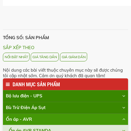
TỔNG SỐ: SẢN PHẨM
SẮP XẾP THEO
NỔI BẬT NHẤT
GIÁ TĂNG DẦN
GIÁ GIẢM DẦN
Nội dung các bài viết thuộc chuyên mục này sẽ được chúng
tôi cập nhật sớm. Cảm ơn quý khách đã quan tâm!
DANH MỤC SẢN PHẨM
Bộ lưu điện - UPS
Bù Trừ Điện Áp Sụt
Ổn áp - AVR
Ổn áp AVR STANDA