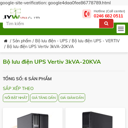
google-site-verification: google4daa0fee86778789.html
Hotline (Call center)
0246 682 0511
Sản phẩm
Bộ lưu điện - UPS
Bộ lưu điện UPS - VERTIV
Bộ lưu điện UPS Vertiv 3kVA-20KVA
Bộ lưu điện UPS Vertiv 3kVA-20KVA
TỔNG SỐ: 6 SẢN PHẨM
SẮP XẾP THEO
NỔI BẬT NHẤT
GIÁ TĂNG DẦN
GIÁ GIẢM DẦN