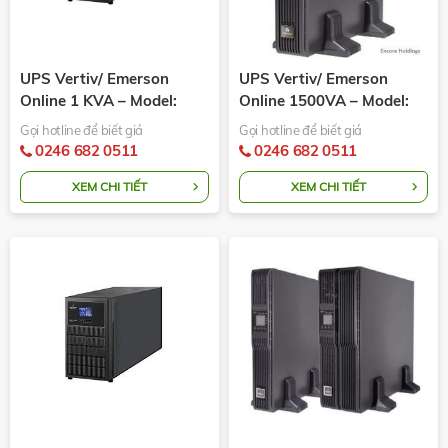
UPS Vertiv/ Emerson
UPS Vertiv/ Emerson
Online 1 KVA – Model:
Online 1500VA – Model:
GXT-1000MTPLUS230
GXT4-1500RT230
Gọi hotline để biết giá
Gọi hotline để biết giá
0246 682 0511
0246 682 0511
XEM CHI TIẾT
XEM CHI TIẾT