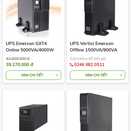
UPS Emerson GXT4
UPS Vertiv/ Emerson
Online 5000VA/4000W
Offline 1500VA/900VA
230v LCD PF 0.9 2U
Emerson PSA1500MT3-
42.000.000 đ
Gọi hotline để biết giá
230U
39.270.000 đ
0246 682 0511
XEM CHI TIẾT
XEM CHI TIẾT