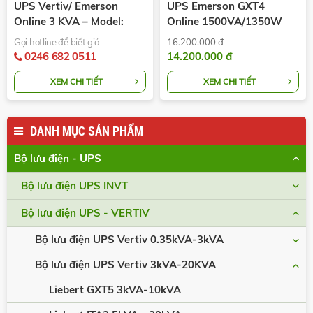
UPS Vertiv/ Emerson
UPS Emerson GXT4
Online 3 KVA – Model:
Online 1500VA/1350W
GXT-3000MTPLUS230
230v LCD PF 0.9 2U
Gọi hotline để biết giá
16.200.000 đ
0246 682 0511
14.200.000 đ
XEM CHI TIẾT
XEM CHI TIẾT
DANH MỤC SẢN PHẨM
Bộ lưu điện - UPS
Bộ lưu điện UPS INVT
Bộ lưu điện UPS - VERTIV
Bộ lưu điện UPS Vertiv 0.35kVA-3kVA
Bộ lưu điện UPS Vertiv 3kVA-20KVA
Liebert GXT5 3kVA-10kVA