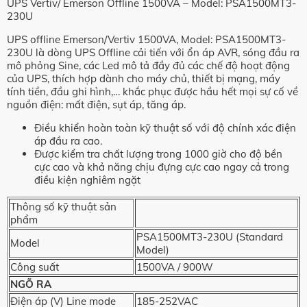
UPS Vertiv/ Emerson Offline 1500VA – Model: PSA1500MT3-
230U
UPS offline Emerson/Vertiv 1500VA, Model: PSA1500MT3-
230U là dòng UPS Offline cải tiến với ổn áp AVR, sóng đầu ra
mô phỏng Sine, các Led mô tả đầy đủ các chế độ hoạt động
của UPS, thích hợp dành cho máy chủ, thiết bị mạng, máy
tính tiền, đầu ghi hình,… khắc phục được hầu hết mọi sự cố về
nguồn điện: mất điện, sụt áp, tăng áp.
Điều khiển hoàn toàn kỹ thuật số với độ chính xác điện
áp đầu ra cao.
Được kiểm tra chất lượng trong 1000 giờ cho độ bền
cực cao và khả năng chịu đựng cực cao ngay cả trong
điều kiện nghiêm ngặt
Thông số kỹ thuật sản
phẩm
PSA1500MT3-230U (Standard
Model
Model)
Công suất
1500VA / 900W
NGÕ RA
Điện áp (V) Line mode
185-252VAC