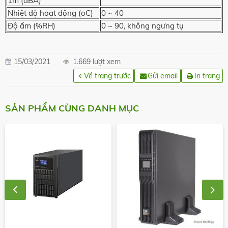
1m (dBA)
Nhiệt độ hoạt động (oC)
0 ~ 40
Độ ẩm (%RH)
0 ~ 90, không ngưng tụ
15/03/2021
1.669 lượt xem
Về trang trước
Gửi email
In trang
SẢN PHẨM CÙNG DANH MỤC