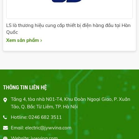
LS là thương hiệu cung cấp thiết bị điện hàng đầu tại Hàn
Quốc
Xem sản phẩm
THÔNG TIN LIÊN HỆ
Tầng 4, tòa nhà N01-T4, Khu Đoàn Ngoại Giao, P. Xuân
Tảo, Q. Bắc Từ Liêm, TP. Hà Nội
Hotline: 0246 682 3511
Email: electric@jywvina.com
Website: jywvina.com