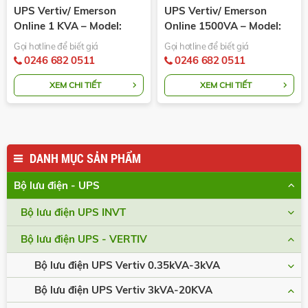
UPS Vertiv/ Emerson
UPS Vertiv/ Emerson
Online 1 KVA – Model:
Online 1500VA – Model:
GXT-1000MTPLUS230
GXT4-1500RT230
Gọi hotline để biết giá
Gọi hotline để biết giá
0246 682 0511
0246 682 0511
XEM CHI TIẾT
XEM CHI TIẾT
DANH MỤC SẢN PHẨM
Bộ lưu điện - UPS
Bộ lưu điện UPS INVT
Bộ lưu điện UPS - VERTIV
Bộ lưu điện UPS Vertiv 0.35kVA-3kVA
Bộ lưu điện UPS Vertiv 3kVA-20KVA