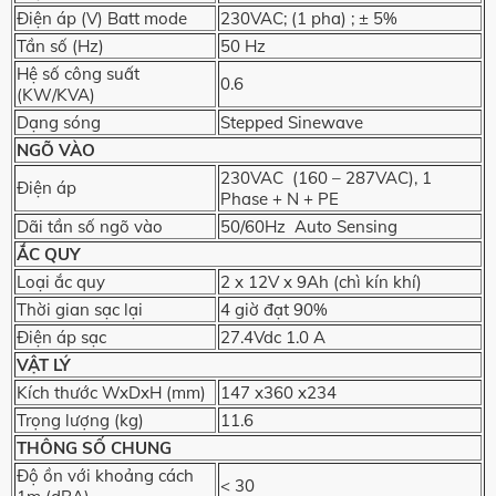
Điện áp (V) Batt mode
230VAC; (1 pha) ; ± 5%
Tần số (Hz)
50 Hz
Hệ số công suất
0.6
(KW/KVA)
Dạng sóng
Stepped Sinewave
NGÕ VÀO
230VAC (160 – 287VAC), 1
Điện áp
Phase + N + PE
Dãi tần số ngõ vào
50/60Hz Auto Sensing
ẮC QUY
Loại ắc quy
2 x 12V x 9Ah (chì kín khí)
Thời gian sạc lại
4 giờ đạt 90%
Điện áp sạc
27.4Vdc 1.0 A
VẬT LÝ
Kích thước WxDxH (mm)
147 x360 x234
Trọng lượng (kg)
11.6
THÔNG SỐ CHUNG
Độ ồn với khoảng cách
< 30