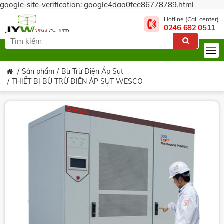
google-site-verification: google4daa0fee86778789.html
Hotline (Call center)
0246 682 0511
Sản phẩm
Bù Trừ Điện Áp Sụt
THIẾT BỊ BÙ TRỪ ĐIỆN ÁP SỤT WESCO