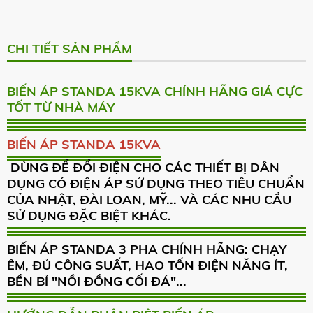
CHI TIẾT SẢN PHẨM
BIẾN ÁP STANDA 15KVA CHÍNH HÃNG GIÁ CỰC
TỐT TỪ NHÀ MÁY
BIẾN ÁP STANDA 15KVA
DÙNG ĐỂ ĐỔI ĐIỆN CHO CÁC THIẾT BỊ DÂN
DỤNG CÓ ĐIỆN ÁP SỬ DỤNG THEO TIÊU CHUẨN
CỦA NHẬT, ĐÀI LOAN, MỸ... VÀ CÁC NHU CẦU
SỬ DỤNG ĐẶC BIỆT KHÁC.
BIẾN ÁP STANDA 3 PHA CHÍNH HÃNG: CHẠY
ÊM, ĐỦ CÔNG SUẤT, HAO TỐN ĐIỆN NĂNG ÍT,
BỀN BỈ "NỒI ĐỒNG CỐI ĐÁ"...