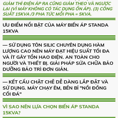
GIẢM THÌ ĐIỆN ÁP RA CŨNG GIẢM THEO VÀ NGƯỢC
LẠI (VÌ MÁY KHÔNG CÓ TÁC DỤNG ỔN ÁP). (3) CÔNG
SUẤT 15KVA /3 PHA TỨC MỖI PHA = 5KVA.
ƯU ĐIỂM NỔI BẬT CỦA MÁY BIẾN ÁP STANDA
15KVA
— SỬ DỤNG TÔN SILIC CHUYÊN DỤNG HÀM
LƯỢNG CAO NÊN MÁY ĐẠT HIỆU SUẤT TỐI ĐA
VÀ ÍT GÂY TỔN HAO ĐIỆN. AN TOÀN CHO
NGƯỜI VÀ THIẾT BỊ. GIẢI PHÁP SỬA CHỮA BẢO
DƯỠNG BẢO TRÌ ĐƠN GIẢN.
— KẾT CẤU CHẶT CHẼ DỄ DÀNG LẮP ĐẶT VÀ
SỬ DỤNG. MÁY CHẠY ÊM, BỀN BỈ "NỒI ĐỒNG
CỐI ĐÁ"
VÌ SAO NÊN LỰA CHỌN BIẾN ÁP STANDA
15KVA?