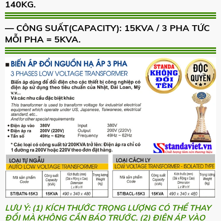
140KG.
— CÔNG SUẤT(CAPACITY): 15KVA / 3 PHA TỨC
MỖI PHA = 5KVA.
LƯU Ý: (1) KÍCH THƯỚC TRỌNG LƯỢNG CÓ THỂ THAY
ĐỔI MÀ KHÔNG CẦN BÁO TRƯỚC. (2) ĐIỆN ÁP VÀO