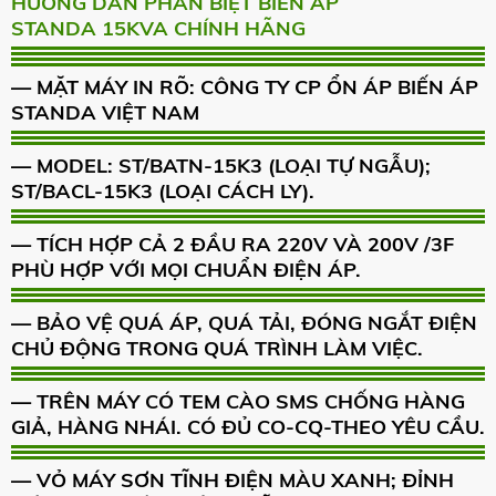
HƯỚNG DẪN PHÂN BIỆT BIẾN ÁP
STANDA 15KVA CHÍNH HÃNG
— MẶT MÁY IN RÕ: CÔNG TY CP ỔN ÁP BIẾN ÁP
STANDA VIỆT NAM
— MODEL: ST/BATN-15K3 (LOẠI TỰ NGẪU);
ST/BACL-15K3 (LOẠI CÁCH LY).
— TÍCH HỢP CẢ 2 ĐẦU RA 220V VÀ 200V /3F
PHÙ HỢP VỚI MỌI CHUẨN ĐIỆN ÁP.
— BẢO VỆ QUÁ ÁP, QUÁ TẢI, ĐÓNG NGẮT ĐIỆN
CHỦ ĐỘNG TRONG QUÁ TRÌNH LÀM VIỆC.
— TRÊN MÁY CÓ TEM CÀO SMS CHỐNG HÀNG
GIẢ, HÀNG NHÁI. CÓ ĐỦ CO-CQ-THEO YÊU CẦU.
— VỎ MÁY SƠN TĨNH ĐIỆN MÀU XANH; ĐỈNH