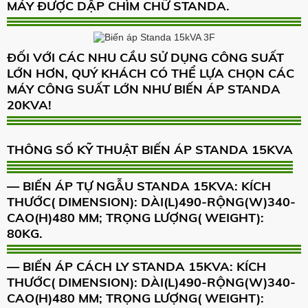
MÁY ĐƯỢC DẬP CHÌM CHỮ STANDA.
ĐỐI VỚI CÁC NHU CẦU SỬ DỤNG CÔNG SUẤT
LỚN HƠN, QUÝ KHÁCH CÓ THỂ LỰA CHỌN CÁC
MÁY CÔNG SUẤT LỚN NHƯ BIẾN ÁP STANDA
20KVA!
THÔNG SỐ KỸ THUẬT BIẾN ÁP STANDA 15KVA
— BIẾN ÁP TỰ NGẪU STANDA 15KVA: KÍCH
THƯỚC( DIMENSION): DÀI(L)490-RỘNG(W)340-
CAO(H)480 MM; TRỌNG LƯỢNG( WEIGHT):
80KG.
— BIẾN ÁP CÁCH LY STANDA 15KVA: KÍCH
THƯỚC( DIMENSION): DÀI(L)490-RỘNG(W)340-
CAO(H)480 MM; TRỌNG LƯỢNG( WEIGHT):