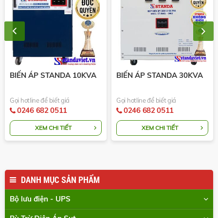
BIẾN ÁP STANDA 10KVA
BIẾN ÁP STANDA 30KVA
B
Gọi hotline để biết giá
Gọi hotline để biết giá
Gọ
0246 682 0511
0246 682 0511
XEM CHI TIẾT
XEM CHI TIẾT
DANH MỤC SẢN PHẨM
Bộ lưu điện - UPS