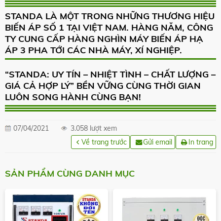
STANDA LÀ MỘT TRONG NHỮNG THƯƠNG HIỆU
BIẾN ÁP SỐ 1 TẠI VIỆT NAM. HÀNG NĂM, CÔNG
TY CUNG CẤP HÀNG NGHÌN MÁY BIẾN ÁP HẠ
ÁP 3 PHA TỚI CÁC NHÀ MÁY, XÍ NGHIỆP.
“STANDA: UY TÍN – NHIỆT TÌNH – CHẤT LƯỢNG –
GIÁ CẢ HỢP LÝ” BỀN VỮNG CÙNG THỜI GIAN
LUÔN SONG HÀNH CÙNG BẠN!
07/04/2021
3.058 lượt xem
Về trang trước
Gửi email
In trang
SẢN PHẨM CÙNG DANH MỤC