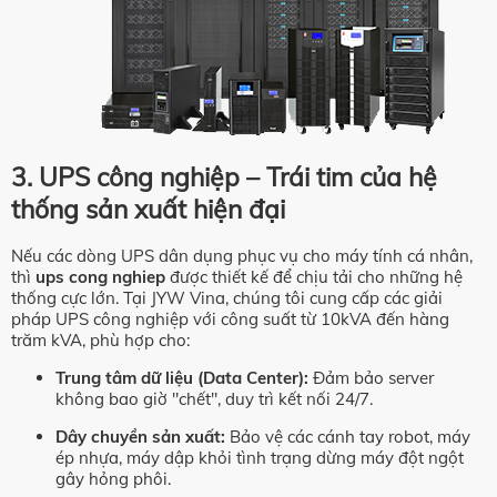
3. UPS công nghiệp – Trái tim của hệ
thống sản xuất hiện đại
Nếu các dòng UPS dân dụng phục vụ cho máy tính cá nhân,
thì
ups cong nghiep
được thiết kế để chịu tải cho những hệ
thống cực lớn. Tại JYW Vina, chúng tôi cung cấp các giải
pháp UPS công nghiệp với công suất từ 10kVA đến hàng
trăm kVA, phù hợp cho:
Trung tâm dữ liệu (Data Center):
Đảm bảo server
không bao giờ "chết", duy trì kết nối 24/7.
Dây chuyền sản xuất:
Bảo vệ các cánh tay robot, máy
ép nhựa, máy dập khỏi tình trạng dừng máy đột ngột
gây hỏng phôi.