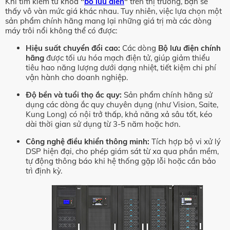
Khi tìm kiếm từ khóa
"
bo luu dien
"
trên thị trường, bạn sẽ
thấy vô vàn mức giá khác nhau. Tuy nhiên, việc lựa chọn một
sản phẩm chính hãng mang lại những giá trị mà các dòng
máy trôi nổi không thể có được:
Hiệu suất chuyển đổi cao:
Các dòng
Bộ lưu điện chính
hãng
được tối ưu hóa mạch điện tử, giúp giảm thiểu
tiêu hao năng lượng dưới dạng nhiệt, tiết kiệm chi phí
vận hành cho doanh nghiệp.
Độ bền và tuổi thọ ắc quy:
Sản phẩm chính hãng sử
dụng các dòng ắc quy chuyên dụng (như Vision, Saite,
Kung Long) có nội trở thấp, khả năng xả sâu tốt, kéo
dài thời gian sử dụng từ 3-5 năm hoặc hơn.
Công nghệ điều khiển thông minh:
Tích hợp bộ vi xử lý
DSP hiện đại, cho phép giám sát từ xa qua phần mềm,
tự động thông báo khi hệ thống gặp lỗi hoặc cần bảo
trì định kỳ.