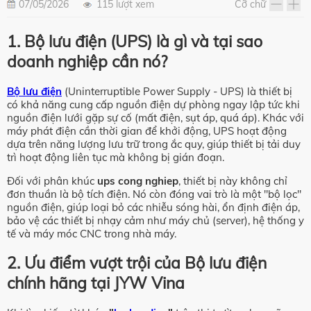
07/05/2026
115 lượt xem
Cỡ chữ
1. Bộ lưu điện (UPS) là gì và tại sao
doanh nghiệp cần nó?
Bộ lưu điện
(Uninterruptible Power Supply - UPS) là thiết bị
có khả năng cung cấp nguồn điện dự phòng ngay lập tức khi
nguồn điện lưới gặp sự cố (mất điện, sụt áp, quá áp). Khác với
máy phát điện cần thời gian để khởi động, UPS hoạt động
dựa trên năng lượng lưu trữ trong ắc quy, giúp thiết bị tải duy
trì hoạt động liên tục mà không bị gián đoạn.
Đối với phân khúc
ups cong nghiep
, thiết bị này không chỉ
đơn thuần là bộ tích điện. Nó còn đóng vai trò là một "bộ lọc"
nguồn điện, giúp loại bỏ các nhiễu sóng hài, ổn định điện áp,
bảo vệ các thiết bị nhạy cảm như máy chủ (server), hệ thống y
tế và máy móc CNC trong nhà máy.
2. Ưu điểm vượt trội của Bộ lưu điện
chính hãng tại JYW Vina