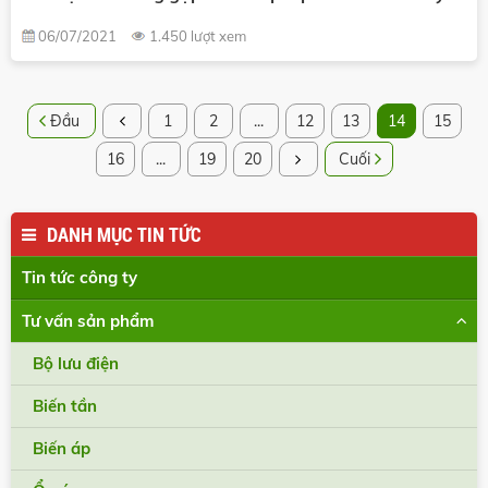
06/07/2021
1.450 lượt xem
Đầu
1
2
...
12
13
14
15
16
...
19
20
Cuối
DANH MỤC TIN TỨC
Tin tức công ty
Tư vấn sản phẩm
Bộ lưu điện
Biến tần
Biến áp